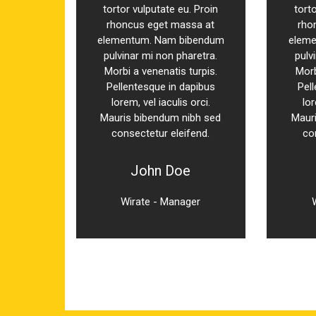
. Proin
tortor vulputate eu. Proin
tort
sa at
rhoncus eget massa at
rho
ibendum
elementum. Nam bibendum
eleme
retra.
pulvinar mi non pharetra.
pulv
urpis.
Morbi a venenatis turpis.
Morb
apibus
Pellentesque in dapibus
Pel
orci.
lorem, vel iaculis orci.
lor
ibh sed
Mauris bibendum nibh sed
Maur
fend.
consectetur eleifend.
co
John Doe
er
Wirate - Manager