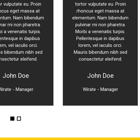
or vulputate eu. Proin
tortor vulputate eu. Proin
ncus eget massa at
rhoncus eget massa at
ntum. Nam bibendum
elementum. Nam bibendum
inar mi non pharetra.
pulvinar mi non pharetra.
i a venenatis turpis.
Morbi a venenatis turpis.
lentesque in dapibus
Pellentesque in dapibus
em, vel iaculis orci.
lorem, vel iaculis orci.
is bibendum nibh sed
Mauris bibendum nibh sed
nsectetur eleifend.
consectetur eleifend.
John Doe
John Doe
Wirate - Manager
Wirate - Manager