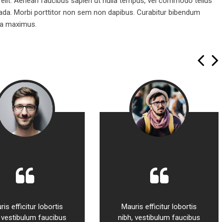
 elit. Aenean faucibus sapien ut nulla tempus, vel commodo tellus
uada. Morbi porttitor non sem non dapibus. Curabitur bibendum
na maximus.
is efficitur lobortis
Mauris efficitur lobortis
, vestibulum faucibus
nibh, vestibulum faucibus