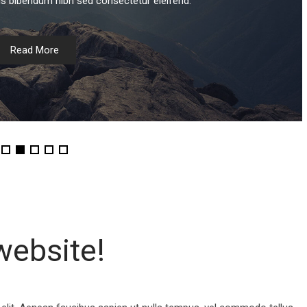
uris bibendum nibh sed consectetur eleifend.
Read More
website!